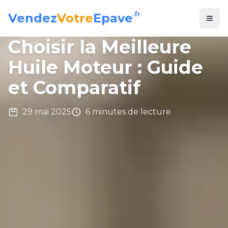
.fr
Vendez
Votre
Epave
Choisir la Meilleure
Huile Moteur : Guide
et Comparatif
29 mai 2025
6
minute
s
de lecture